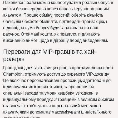
Накопичені бали можна конвертувати в реальні бонусні
кошти безпосередньо через панель керування вашим
акаунтом. Процес обміну простий: оберіть кількість
балів, які бажаєте обміняти, підтвердіть транзакцію, і
відповідна сума бонусу буде зарахована на ваш
рахунок. Отримані кошти, як правило, підлягають
виконанню вимог щодо відіграшу перед виведенням.
Переваги для VIP-гравців та хай-
ролерів
Гравці, які досягають вищих рівнів програми лояльності
Champion, отримують доступ до окремого VIP-досвіду.
Це включає персоналізовані пропозиції, адаптовані до
індивідуальних ігрових звичок, запрошення на
спеціальні заходи та умови кешбеку, узгоджені в
індивідуальному порядку. З гравцями з великим обсягом
ставок часто зв'язується персональний менеджер
акаунту, який допомагає максимізувати цінність їхнього