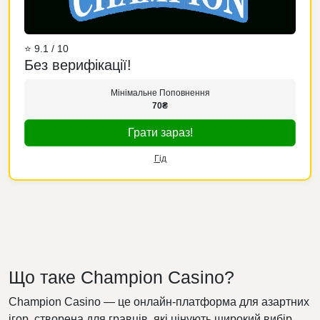
⭐ 9.1 / 10
Без верифікації!
Мінімальне Поповнення
70₴
Грати зараз!
Гід
Що таке Champion Casino?
Champion Casino — це онлайн-платформа для азартних
ігор, створена для гравців, які цінують широкий вибір