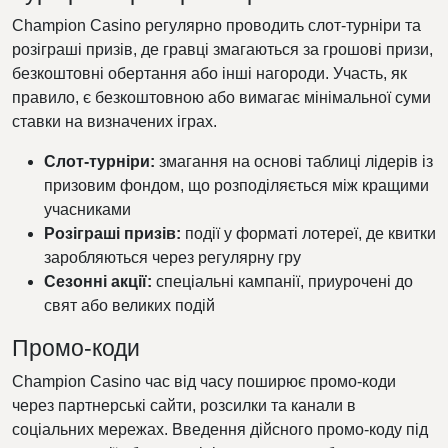
Champion Casino регулярно проводить слот-турніри та
розіграші призів, де гравці змагаються за грошові призи,
безкоштовні обертання або інші нагороди. Участь, як
правило, є безкоштовною або вимагає мінімальної суми
ставки на визначених іграх.
Слот-турніри:
змагання на основі таблиці лідерів із
призовим фондом, що розподіляється між кращими
учасниками
Розіграші призів:
події у форматі лотереї, де квитки
заробляються через регулярну гру
Сезонні акції:
спеціальні кампанії, приурочені до
свят або великих подій
Промо-коди
Champion Casino час від часу поширює промо-коди
через партнерські сайти, розсилки та канали в
соціальних мережах. Введення дійсного промо-коду під