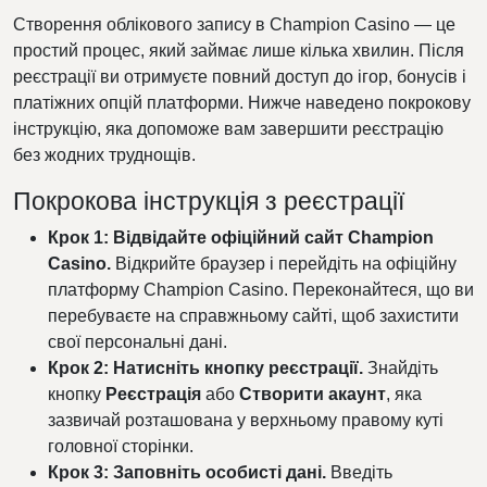
Створення облікового запису в Champion Casino — це
простий процес, який займає лише кілька хвилин. Після
реєстрації ви отримуєте повний доступ до ігор, бонусів і
платіжних опцій платформи. Нижче наведено покрокову
інструкцію, яка допоможе вам завершити реєстрацію
без жодних труднощів.
Покрокова інструкція з реєстрації
Крок 1: Відвідайте офіційний сайт Champion
Casino.
Відкрийте браузер і перейдіть на офіційну
платформу Champion Casino. Переконайтеся, що ви
перебуваєте на справжньому сайті, щоб захистити
свої персональні дані.
Крок 2: Натисніть кнопку реєстрації.
Знайдіть
кнопку
Реєстрація
або
Створити акаунт
, яка
зазвичай розташована у верхньому правому куті
головної сторінки.
Крок 3: Заповніть особисті дані.
Введіть