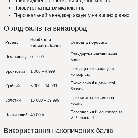
Пришвидшена обробка виведення коштів
Пріоритетна підтримка клієнтів
Персональний менеджер акаунту на вищих рівнях
Огляд балів та винагород
Необхідна
Рівень
Основна перевага
кількість балів
Стандартне накопичення
Початківець
0 – 999
балів
Покращений коефіцієнт
Бронзовий
1 000 – 4 999
конвертації
Ексклюзивні щотижневі
Срібний
5 000 – 14 999
бонуси
Пріоритетне виведення
Золотий
15 000 – 39 999
коштів
Персональний менеджер та
Платиновий
40 000+
VIP-привілеї
Використання накопичених балів