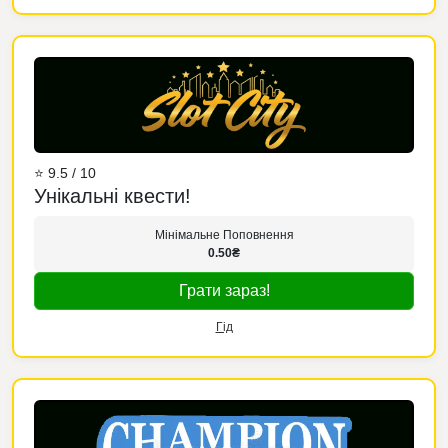
⭐ 9.5 / 10
Унікальні квести!
Мінімальне Поповнення
0.50₴
Грати зараз!
Гід